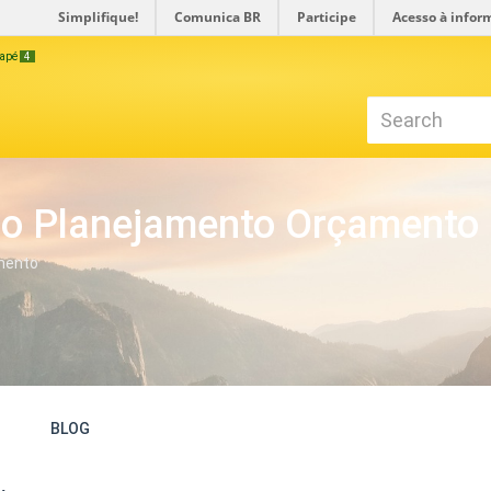
Simplifique!
Comunica BR
Participe
Acesso à infor
odapé
4
ão Planejamento Orçamento
mento
BLOG