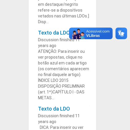
em destaque/negrito
refere-se a dispositivos
vetados nas últimas LDOs.]
Disp...
Texto da LDO 2015
Discussion finished 11
years ago
ATENÇÃO: Para inserir ou
ver propostas, clique no
botão azul em cada artigo
(os comentários aparecem
no final daquele artigo).
ÍNDICE LDO 2015
DISPOSIÇÃO PRELIMINAR
(art. 1º)CAPÍTULO I - DAS
METAS...
Texto da LDO
Discussion finished 11
years ago
DICA: Para inserir ou ver