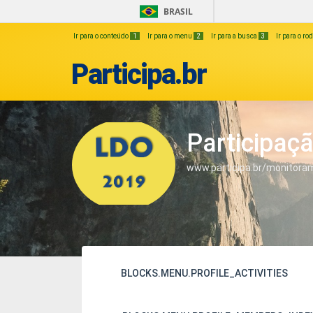
BRASIL
Ir para o conteúdo
1
Ir para o menu
2
Ir para a busca
3
Ir para o r
Participa.br
Participaç
www.participa.br/monitora
BLOCKS.MENU.PROFILE_ACTIVITIES