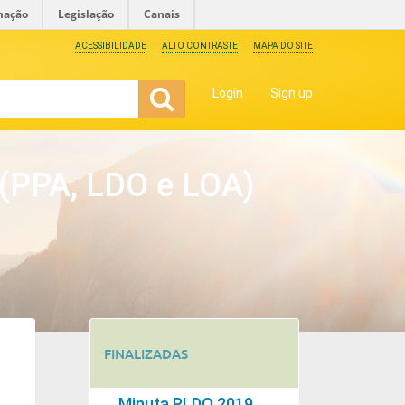
mação
Legislação
Canais
ACESSIBILIDADE
ALTO CONTRASTE
MAPA DO SITE
Login
Sign up
 (PPA, LDO e LOA)
FINALIZADAS
Minuta PLDO 2019