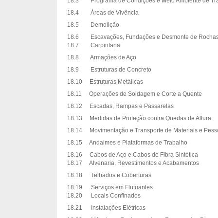
18.3 Programa de Condições e Meio Ambiente de Trab
18.4 Áreas de Vivência
18.5 Demolição
18.6 Escavações, Fundações e Desmonte de Rocha
18.7 Carpintaria
18.8 Armações de Aço
18.9 Estruturas de Concreto
18.10 Estruturas Metálicas
18.11 Operações de Soldagem e Corte a Quente
18.12 Escadas, Rampas e Passarelas
18.13 Medidas de Proteção contra Quedas de Altura
18.14 Movimentação e Transporte de Materiais e Pess
18.15 Andaimes e Plataformas de Trabalho
18.16 Cabos de Aço e Cabos de Fibra Sintética
18.17 Alvenaria, Revestimentos e Acabamentos
18.18 Telhados e Coberturas
18.19 Serviços em Flutuantes
18.20 Locais Confinados
18.21 Instalações Elétricas