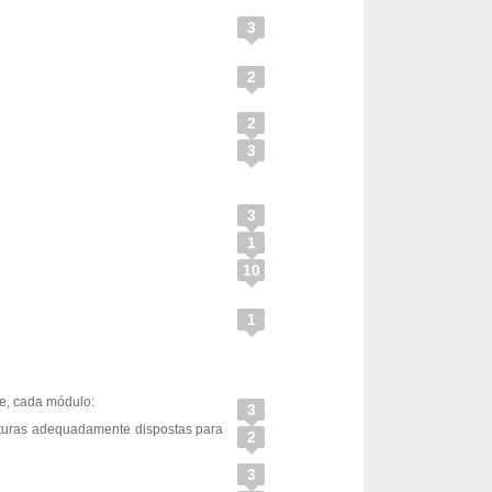
3
2
2
3
3
1
10
1
ue, cada módulo:
3
erturas adequadamente dispostas para
2
3