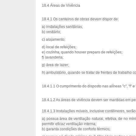
18.4 Áreas de Vivência
18.4.1 Os canteiros de obras devem dispor de:
a) instalações sanitárias;
b) vestiário;
c) alojamento;
d) local de refeições;
e) cozinha, quando houver preparo de refeições;
f) lavanderia;
g) área de lazer;
h) ambulatório, quando se tratar de frentes de trabalho 
18.4.1.1 O cumprimento do disposto nas alíneas "c", "f" e
18.4.1.2 As áreas de vivência devem ser mantidas em per
18.4.1.3 Instalações móveis, inclusive contêineres, serã
a) possua área de ventilação natural, efetiva, de no m
permitir eficaz ventilação interna;
b) garanta condições de conforto térmico;