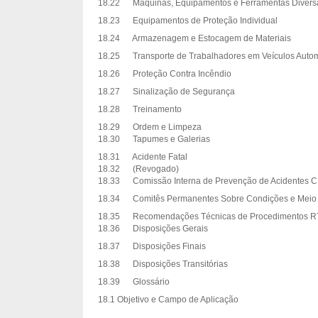
18.22 Máquinas, Equipamentos e Ferramentas Divers
18.23 Equipamentos de Proteção Individual
18.24 Armazenagem e Estocagem de Materiais
18.25 Transporte de Trabalhadores em Veículos Auto
18.26 Proteção Contra Incêndio
18.27 Sinalização de Segurança
18.28 Treinamento
18.29 Ordem e Limpeza
18.30 Tapumes e Galerias
18.31 Acidente Fatal
18.32 (Revogado)
18.33 Comissão Interna de Prevenção de Acidentes CI
18.34 Comitês Permanentes Sobre Condições e Meio Am
18.35 Recomendações Técnicas de Procedimentos R
18.36 Disposições Gerais
18.37 Disposições Finais
18.38 Disposições Transitórias
18.39 Glossário
18.1 Objetivo e Campo de Aplicação