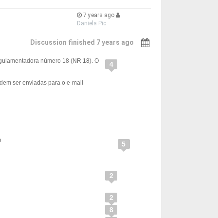
7 years ago
Daniela Pic
Discussion finished 7 years ago
Regulamentadora número 18 (NR 18). O
4
podem ser enviadas para o e-mail
O
5
2
2
8