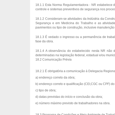
18.1.1 Esta Norma Regulamentadora - NR estabelece di
controle e sistemas preventivos de segurança nos proce
18.1.2 Consideram-se atividades da Indústria da Constr
Segurança e em Medicina do Trabalho e as atividades
pavimentos ou tipo de construção, inclusive manutenção
18.1.3 É vedado o ingresso ou a permanência de traba
fase da obra.
18.1.4 A observância do estabelecido nesta NR não 
determinadas na legislação federal, estadual e/ou munic
18.2 Comunicação Prévia
18.2.1 É obrigatória a comunicação à Delegacia Regional
a) endereço correto da obra;
b) endereço correto e qualificação (CEI,CGC ou CPF) do
c) tipo de obra;
d) datas previstas do início e conclusão da obra;
e) número máximo previsto de trabalhadores na obra.
18.3 Programa de Condições e Meio Ambiente de Trabal