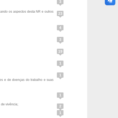
3
lando os aspectos desta NR e outros
23
4
3
19
1
1
tes e de doenças do trabalho e suas
1
 de vivência;
2
1