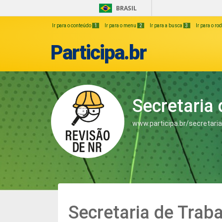
BRASIL
Ir para o conteúdo
1
Ir para o menu
2
Ir para a busca
3
Ir para o r
Participa.br
Secretaria 
www.participa.br/secretaria
Secretaria de Trab