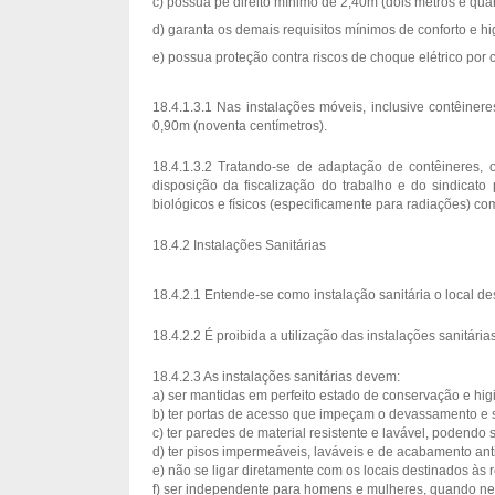
c) possua pé direito mínimo de 2,40m (dois metros e quar
d) garanta os demais requisitos mínimos de conforto e h
e) possua proteção contra riscos de choque elétrico por c
18.4.1.3.1 Nas instalações móveis, inclusive contêiner
0,90m (noventa centímetros).
18.4.1.3.2 Tratando-se de adaptação de contêineres, 
disposição da fiscalização do trabalho e do sindicato p
biológicos e físicos (especificamente para radiações) c
18.4.2 Instalações Sanitárias
18.4.2.1 Entende-se como instalação sanitária o local d
18.4.2.2 É proibida a utilização das instalações sanitári
18.4.2.3 As instalações sanitárias devem:
a) ser mantidas em perfeito estado de conservação e hig
b) ter portas de acesso que impeçam o devassamento e 
c) ter paredes de material resistente e lavável, podendo 
d) ter pisos impermeáveis, laváveis e de acabamento ant
e) não se ligar diretamente com os locais destinados às r
f) ser independente para homens e mulheres, quando ne