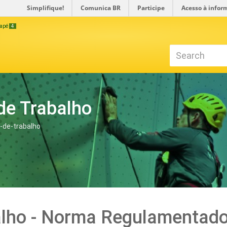
Simplifique!
Comunica BR
Participe
Acesso à infor
odapé
4
de Trabalho
-de-trabalho
alho - Norma Regulamentado