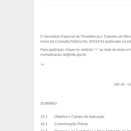
O Secretário Especial de Previdência e Trabalho do Mi
Aviso da Consulta Pública No 3/2019 foi publicado na ed
Para participar, clique no símbolo “+” ao lado do texto 
normatizacao.sit@mte.gov.br.
-x-
NR 18 - 
SUMÁRIO
18.1 Objetivo e Campo de Aplicação
18.2 Comunicação Prévia