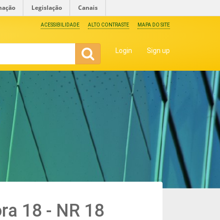
mação
Legislação
Canais
ACESSIBILIDADE
ALTO CONTRASTE
MAPA DO SITE
Login
Sign up
ra 18 - NR 18