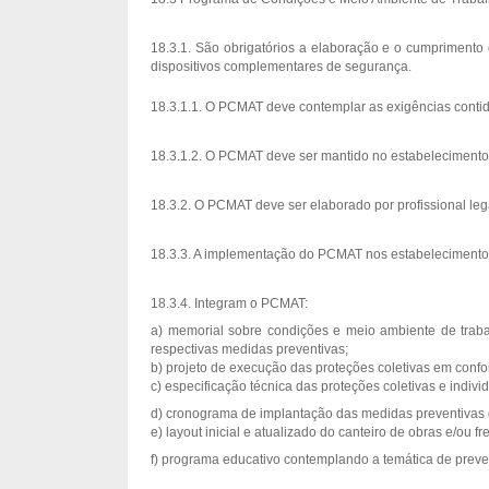
18.3.1. São obrigatórios a elaboração e o cumpriment
dispositivos complementares de segurança.
18.3.1.1. O PCMAT deve contemplar as exigências conti
18.3.1.2. O PCMAT deve ser mantido no estabelecimento 
18.3.2. O PCMAT deve ser elaborado por profissional leg
18.3.3. A implementação do PCMAT nos estabelecimento
18.3.4. Integram o PCMAT:
a) memorial sobre condições e meio ambiente de traba
respectivas medidas preventivas;
b) projeto de execução das proteções coletivas em con
c) especificação técnica das proteções coletivas e individ
d) cronograma de implantação das medidas preventivas
e) layout inicial e atualizado do canteiro de obras e/ou
f) programa educativo contemplando a temática de preve