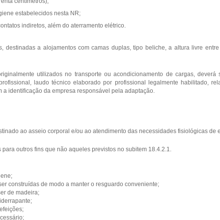
enta centímetros);
igiene estabelecidos nesta NR;
ontatos indiretos, além do aterramento elétrico.
es, destinadas a alojamentos com camas duplas, tipo beliche, a altura livre ent
originalmente utilizados no transporte ou acondicionamento de cargas, deverá 
rofissional, laudo técnico elaborado por profissional legalmente habilitado, re
om a identificação da empresa responsável pela adaptação.
estinado ao asseio corporal e/ou ao atendimento das necessidades fisiológicas de 
as para outros fins que não aqueles previstos no subitem 18.4.2.1.
iene;
ser construídas de modo a manter o resguardo conveniente;
ser de madeira;
iderrapante;
efeições;
cessário;