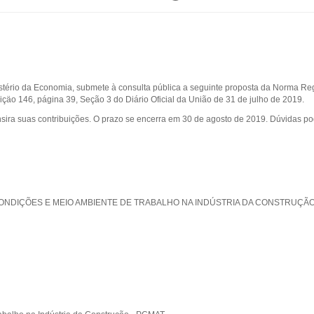
nistério da Economia, submete à consulta pública a seguinte proposta da Norma 
içäo 146, página 39, Seção 3 do Diário Oficial da União de 31 de julho de 2019.
e insira suas contribuições. O prazo se encerra em 30 de agosto de 2019. Dúvidas 
CONDIÇÕES E MEIO AMBIENTE DE TRABALHO NA INDÚSTRIA DA CONSTRUÇÃ