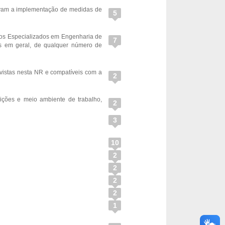
tivam a implementação de medidas de
5
iços Especializados em Engenharia de
7
os em geral, de qualquer número de
vistas nesta NR e compatíveis com a
2
ições e meio ambiente de trabalho,
2
3
10
2
2
2
2
1