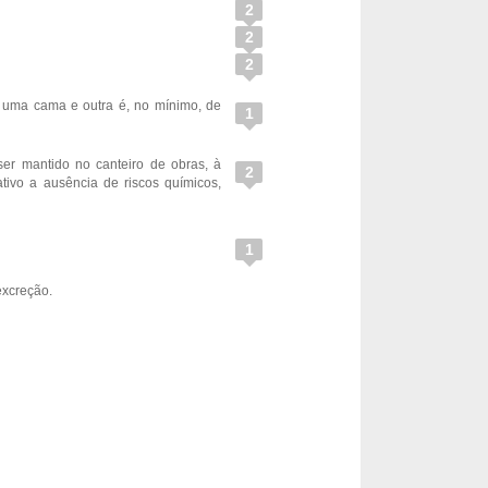
2
2
2
re uma cama e outra é, no mínimo, de
1
ser mantido no canteiro de obras, à
2
lativo a ausência de riscos químicos,
1
excreção.