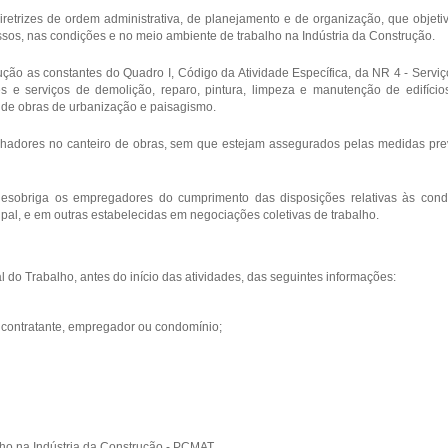
retrizes de ordem administrativa, de planejamento e de organização, que obje
ssos, nas condições e no meio ambiente de trabalho na Indústria da Construção.
ução as constantes do Quadro I, Código da Atividade Específica, da NR 4 - Serv
 e serviços de demolição, reparo, pintura, limpeza e manutenção de edifíci
 de obras de urbanização e paisagismo.
lhadores no canteiro de obras, sem que estejam assegurados pelas medidas pre
desobriga os empregadores do cumprimento das disposições relativas às cond
ipal, e em outras estabelecidas em negociações coletivas de trabalho.
 do Trabalho, antes do início das atividades, das seguintes informações:
 contratante, empregador ou condomínio;
ho na Indústria da Construção - PCMAT